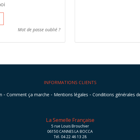
moi
Mot de passe oublié ?
INFORMATIONS CLIENTS
-
-
-
on
Comment ça marche
Mentions légales
Conditions générales d
La Semelle Française
5 rue Louis Brouchier
06150 CANNES LA BOCCA
Tél. 04 22 46 13 28